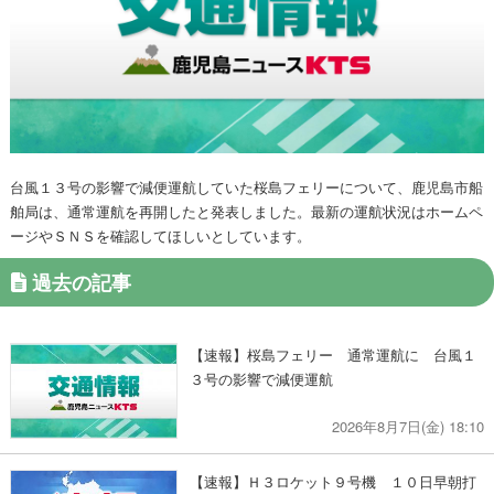
台風１３号の影響で減便運航していた桜島フェリーについて、鹿児島市船
舶局は、通常運航を再開したと発表しました。最新の運航状況はホームペ
ージやＳＮＳを確認してほしいとしています。
過去の記事
【速報】桜島フェリー 通常運航に 台風１
３号の影響で減便運航
2026年8月7日(金) 18:10
【速報】Ｈ３ロケット９号機 １０日早朝打