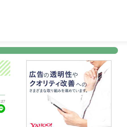
レビショッピング
11:45
ぽよチャンネル
11:50
ＦＮＮ Ｌ
新規登録
ログイン
ント
アナウンサー
会社情報
お知らせ
写会
ANNOUNCER
COMPANY
INFORMATION
NT
:27