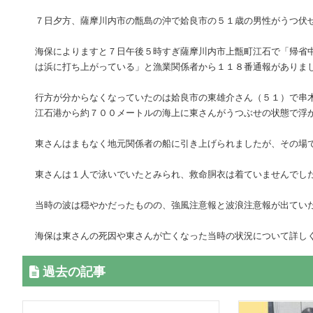
７日夕方、薩摩川内市の甑島の沖で姶良市の５１歳の男性がうつ伏
海保によりますと７日午後５時すぎ薩摩川内市上甑町江石で「帰省
は浜に打ち上がっている」と漁業関係者から１１８番通報がありま
行方が分からなくなっていたのは姶良市の東雄介さん（５１）で串
江石港から約７００メートルの海上に東さんがうつぶせの状態で浮
東さんはまもなく地元関係者の船に引き上げられましたが、その場
東さんは１人で泳いでいたとみられ、救命胴衣は着ていませんでし
当時の波は穏やかだったものの、強風注意報と波浪注意報が出てい
海保は東さんの死因や東さんが亡くなった当時の状況について詳し
過去の記事