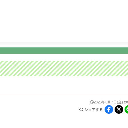
8:30
土曜はナニする！？
10:25
かごしまＤＯ！
11:15
テ
ニュース
イベ
番組情報
天気
スポーツ
試
PROGRAM
WEATHER
NEWS/SPORTS
EVE
2026年8月7日(金) 20
シェア
する