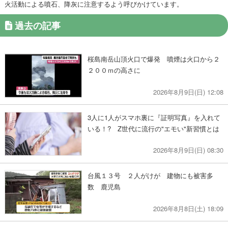
火活動による噴石、降灰に注意するよう呼びかけています。
過去の記事
桜島南岳山頂火口で爆発 噴煙は火口から２
２００ｍの高さに
2026年8月9日(日) 12:08
3人に1人がスマホ裏に『証明写真』を入れて
いる！? Z世代に流行の"エモい"新習慣とは
2026年8月9日(日) 08:30
台風１３号 ２人がけが 建物にも被害多
数 鹿児島
2026年8月8日(土) 18:09