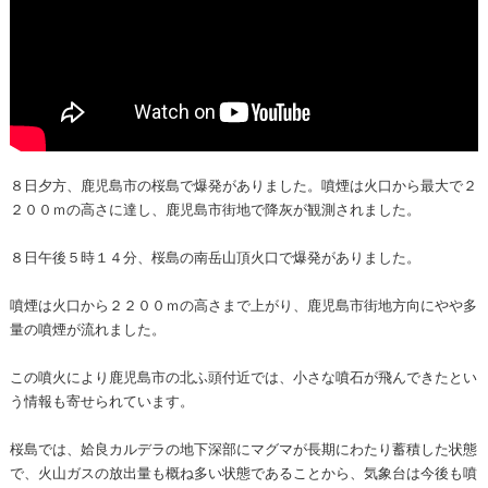
８日夕方、鹿児島市の桜島で爆発がありました。噴煙は火口から最大で２
２００ｍの高さに達し、鹿児島市街地で降灰が観測されました。
８日午後５時１４分、桜島の南岳山頂火口で爆発がありました。
噴煙は火口から２２００ｍの高さまで上がり、鹿児島市街地方向にやや多
量の噴煙が流れました。
この噴火により鹿児島市の北ふ頭付近では、小さな噴石が飛んできたとい
う情報も寄せられています。
桜島では、姶良カルデラの地下深部にマグマが長期にわたり蓄積した状態
で、火山ガスの放出量も概ね多い状態であることから、気象台は今後も噴