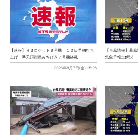
【速報】Ｈ３ロケット９号機 １０日早朝打ち
【台風情報】暴風
上げ 準天頂衛星みちびき７号機搭載
気象予報士解説
2026年8月7日(金) 15:26