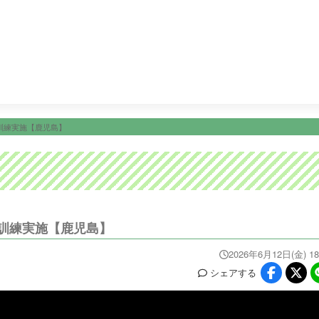
15:45
Ｌｉｖｅ Ｎｅｗｓ イット！第１部
18:09
ＫＴＳライ
ニュース
イベ
番組情報
天気
スポーツ
試
PROGRAM
WEATHER
NEWS/SPORTS
EVE
訓練実施【鹿児島】
訓練実施【鹿児島】
2026年6月12日(金) 18
シェア
する