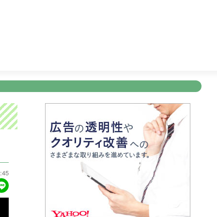
ブニュース
19:00
明治安田Ｊ１リーグ開幕戦 横浜Ｆ・マリノ
新規登録
ログイン
ント
アナウンサー
会社情報
お知らせ
写会
ANNOUNCER
COMPANY
INFORMATION
NT
:45