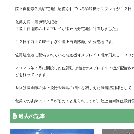
陸上自衛隊佐賀駐屯地に配備されている輸送機オスプレイが１２日
奄美支局・麓伊賀久記者
「陸上自衛隊のオスプレイが瀬戸内分屯地に到着しました」
１２日午前１０時半すぎの陸上自衛隊瀬戸内分屯地です。
佐賀駐屯地に配備されている輸送機オスプレイ１機が飛来し、３０
２０２５年７月に開設した佐賀駐屯地はオスプレイ１７機が配備さ
どを行っています。
今回は長距離の洋上飛行や離島の特性を踏まえた離着陸訓練として
奄美での訓練は１２日が初めてと見られますが、陸上自衛隊は飛行
過去の記事