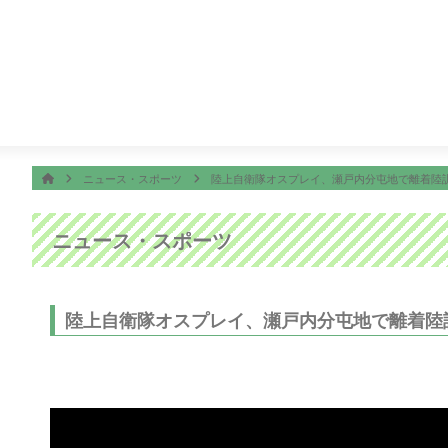
番組表
ON AIR
ング
14:50
ぽよチャンネル
14:55
ミキティダイニング
ホーム
HOME
ニュース・スポーツ
陸上自衛隊オスプレイ、瀬戸内分屯地で離着陸
ニュース・スポーツ
陸上自衛隊オスプレイ、瀬戸内分屯地で離着陸