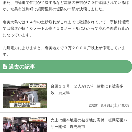
また、与論町で住宅が半壊するなど建物の被害が７９件確認されているほ
か、奄美市笠利町で須野里川の堤防の一部が決壊しました。
奄美大島では１４件の土砂崩れがこれまでに確認されていて、宇検村湯湾
では県道が幅４０メートル高さ１０メートルにわたって崩れ全面通行止め
になっています。
九州電力によりますと、奄美地方で３万２０００戸以上が停電していま
す。
過去の記事
台風１３号 ２人がけが 建物にも被害多
数 鹿児島
2026年8月8日(土) 18:09
売上は熊本地震の被災地に寄付 復興応援バ
ザー開催 鹿児島市