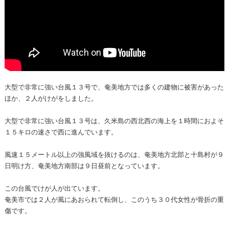
大型で非常に強い台風１３号で、奄美地方では多くの建物に被害があった
ほか、２人がけがをしました。
大型で非常に強い台風１３号は、久米島の西北西の海上を１時間におよそ
１５キロの速さで西に進んでいます。
風速１５メートル以上の強風域を抜けるのは、奄美地方北部と十島村が９
日明け方、奄美地方南部は９日昼前となっています。
この台風でけが人が出ています。
奄美市では２人が風にあおられて転倒し、このうち３０代女性が骨折の重
傷です。