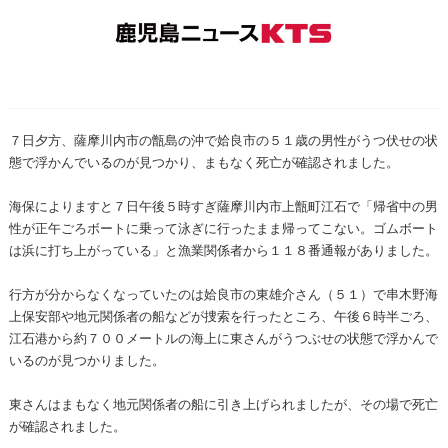
７日夕方、薩摩川内市の甑島の沖で姶良市の５１歳の男性がうつ伏せの状
態で浮かんでいるのが見つかり、まもなく死亡が確認されました。
海保によりますと７日午後５時すぎ薩摩川内市上甑町江石で「帰省中の男
性が正午ごろボートに乗って泳ぎに行ったまま帰ってこない。ゴムボート
は浜に打ち上がっている」と漁業関係者から１１８番通報がありました。
行方が分からなくなっていたのは姶良市の東雄介さん（５１）で串木野海
上保安部や地元関係者の船などが捜索を行ったところ、午後６時半ごろ、
江石港から約７００メートルの海上に東さんがうつぶせの状態で浮かんで
いるのが見つかりました。
東さんはまもなく地元関係者の船に引き上げられましたが、その場で死亡
が確認されました。