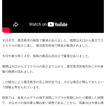
８日夕方、鹿児島市の桜島で爆発がありました。噴煙は火口から最大で２
２００ｍの高さに達し、鹿児島市街地で降灰が観測されました。
８日午後５時１４分、桜島の南岳山頂火口で爆発がありました。
噴煙は火口から２２００ｍの高さまで上がり、鹿児島市街地方向にやや多
量の噴煙が流れました。
この噴火により鹿児島市の北ふ頭付近では、小さな噴石が飛んできたとい
う情報も寄せられています。
桜島では、姶良カルデラの地下深部にマグマが長期にわたり蓄積した状態
で、火山ガスの放出量も概ね多い状態であることから、気象台は今後も噴