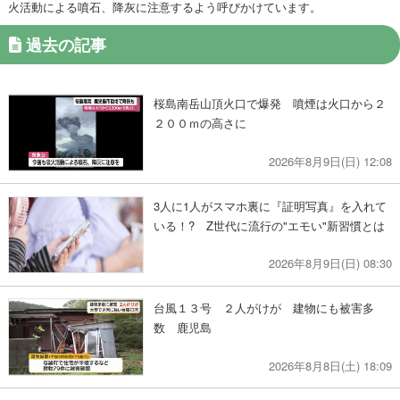
火活動による噴石、降灰に注意するよう呼びかけています。
過去の記事
桜島南岳山頂火口で爆発 噴煙は火口から２
２００ｍの高さに
2026年8月9日(日) 12:08
3人に1人がスマホ裏に『証明写真』を入れて
いる！? Z世代に流行の"エモい"新習慣とは
2026年8月9日(日) 08:30
台風１３号 ２人がけが 建物にも被害多
数 鹿児島
2026年8月8日(土) 18:09