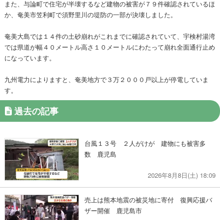
また、与論町で住宅が半壊するなど建物の被害が７９件確認されているほ
か、奄美市笠利町で須野里川の堤防の一部が決壊しました。
奄美大島では１４件の土砂崩れがこれまでに確認されていて、宇検村湯湾
では県道が幅４０メートル高さ１０メートルにわたって崩れ全面通行止め
になっています。
九州電力によりますと、奄美地方で３万２０００戸以上が停電していま
す。
過去の記事
台風１３号 ２人がけが 建物にも被害多
数 鹿児島
2026年8月8日(土) 18:09
売上は熊本地震の被災地に寄付 復興応援バ
ザー開催 鹿児島市