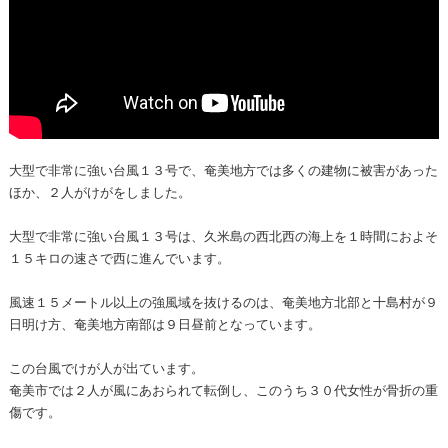
大型で非常に強い台風１３号で、奄美地方では多くの建物に被害があった
ほか、２人がけがをしました。
大型で非常に強い台風１３号は、久米島の西北西の海上を１時間におよそ
１５キロの速さで西に進んでいます。
風速１５メートル以上の強風域を抜けるのは、奄美地方北部と十島村が９
日明け方、奄美地方南部は９日昼前となっています。
この台風でけが人が出ています。
奄美市では２人が風にあおられて転倒し、このうち３０代女性が骨折の重
傷です。