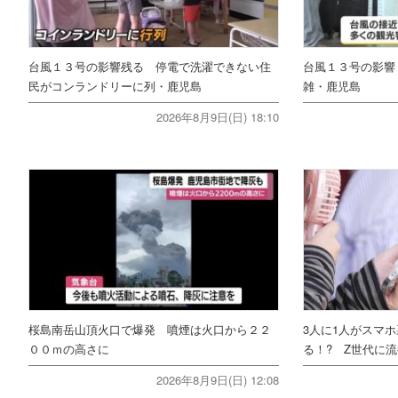
台風１３号の影響残る 停電で洗濯できない住
台風１３号の影響
民がコンランドリーに列・鹿児島
雑・鹿児島
2026年8月9日(日) 18:10
桜島南岳山頂火口で爆発 噴煙は火口から２２
3人に1人がスマ
００ｍの高さに
る！? Z世代に流
2026年8月9日(日) 12:08