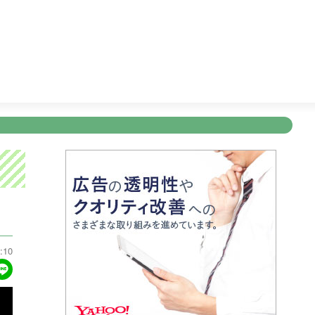
ワンピース
23:45
すぽると！
24:55
突然ですが占っても
新規登録
ログイン
ント
アナウンサー
会社情報
お知らせ
写会
ANNOUNCER
COMPANY
INFORMATION
NT
:10