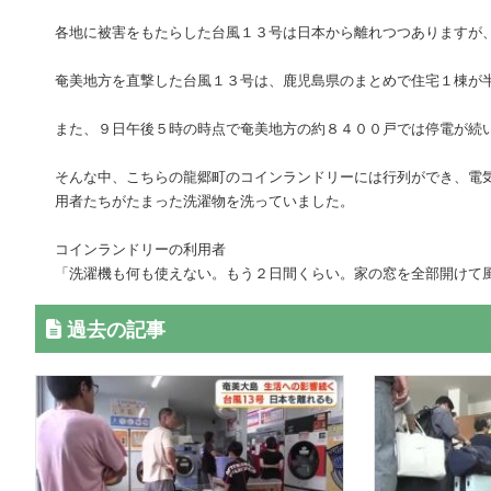
各地に被害をもたらした台風１３号は日本から離れつつありますが
奄美地方を直撃した台風１３号は、鹿児島県のまとめで住宅１棟が
また、９日午後５時の時点で奄美地方の約８４００戸では停電が続
そんな中、こちらの龍郷町のコインランドリーには行列ができ、電
用者たちがたまった洗濯物を洗っていました。
コインランドリーの利用者
「洗濯機も何も使えない。もう２日間くらい。家の窓を全部開けて
過去の記事