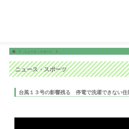
番組表
ON AIR
子ちゃん
18:30
サザエさん
19:00
千鳥の鬼レンチャン
ホーム
HOME
ニュース・スポーツ
ニュース・スポーツ
台風１３号の影響残る 停電で洗濯できない住