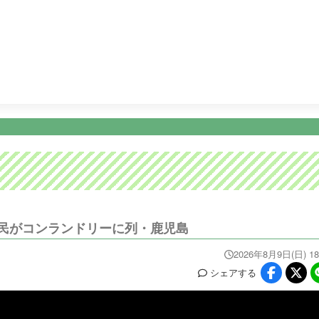
21:00
Ｍｒ．サンデー １部
23:09
ＫＴＳニュース
23:15
ニュース
イベ
番組情報
天気
スポーツ
試
PROGRAM
WEATHER
NEWS/SPORTS
EVE
民がコンランドリーに列・鹿児島
2026年8月9日(日) 18
シェア
する