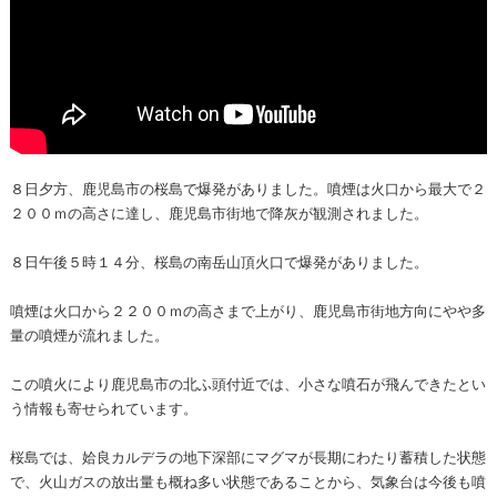
８日夕方、鹿児島市の桜島で爆発がありました。噴煙は火口から最大で２
２００ｍの高さに達し、鹿児島市街地で降灰が観測されました。
８日午後５時１４分、桜島の南岳山頂火口で爆発がありました。
噴煙は火口から２２００ｍの高さまで上がり、鹿児島市街地方向にやや多
量の噴煙が流れました。
この噴火により鹿児島市の北ふ頭付近では、小さな噴石が飛んできたとい
う情報も寄せられています。
桜島では、姶良カルデラの地下深部にマグマが長期にわたり蓄積した状態
で、火山ガスの放出量も概ね多い状態であることから、気象台は今後も噴