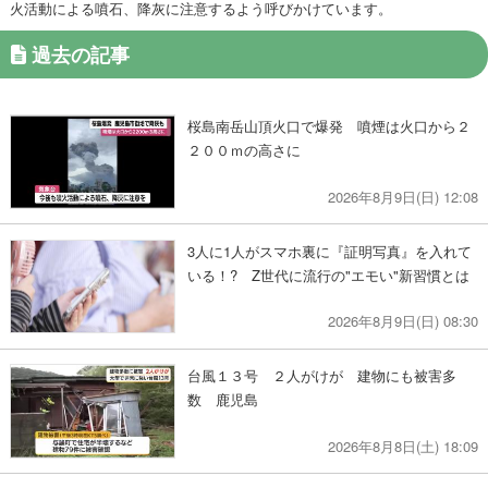
火活動による噴石、降灰に注意するよう呼びかけています。
過去の記事
桜島南岳山頂火口で爆発 噴煙は火口から２
２００ｍの高さに
2026年8月9日(日) 12:08
3人に1人がスマホ裏に『証明写真』を入れて
いる！? Z世代に流行の"エモい"新習慣とは
2026年8月9日(日) 08:30
台風１３号 ２人がけが 建物にも被害多
数 鹿児島
2026年8月8日(土) 18:09