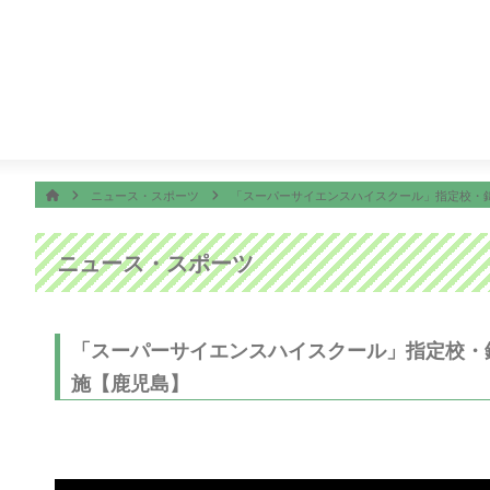
番組表
ON AIR
ング
14:50
ぽよチャンネル
14:55
ミキティダイニング
ホーム
HOME
ニュース・スポーツ
「スーパーサイエンスハイスクール」指定校・
ニュース・スポーツ
「スーパーサイエンスハイスクール」指定校・
施【鹿児島】