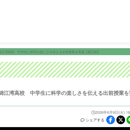
15:45
Ｌｉｖｅ Ｎｅｗｓ イット！第１部
18:09
ＫＴＳライ
ニュース
イベ
番組情報
天気
スポーツ
試
PROGRAM
WEATHER
NEWS/SPORTS
EVE
錦江湾高校 中学生に科学の楽しさを伝える出前授業を実施【鹿児島】
錦江湾高校 中学生に科学の楽しさを伝える出前授業を
2026年6月9日(火) 18
シェア
する