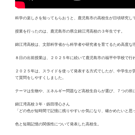
科学の楽しさを知ってもらおうと、鹿児島市の高校生が日頃研究し
授業を行ったのは、鹿児島市の県立錦江湾高校の３年生です。
錦江湾高校は、文部科学省から科学者や研究者を育てるため高度な
８日の出前授業は、２０２５年に続いて鹿児島市の福平中学校で行
２０２５年は、スライドを使って発表する方式でしたが、中学生が
て質問をしやすくしました。
テーマは生物や、エネルギー問題など高校生自らが選び、７つの班
錦江湾高校３年・釼田理心さん
「どの色が短時間で記憶に残りやすいか気になり、確かめたいと思
色と短期記憶の関係性について発表した高校生。