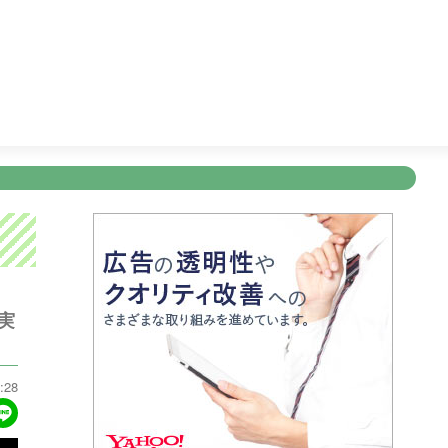
ブニュース
19:00
明治安田Ｊ１リーグ開幕戦 横浜Ｆ・マリノ
新規登録
ログイン
ント
アナウンサー
会社情報
お知らせ
写会
ANNOUNCER
COMPANY
INFORMATION
NT
実
:28