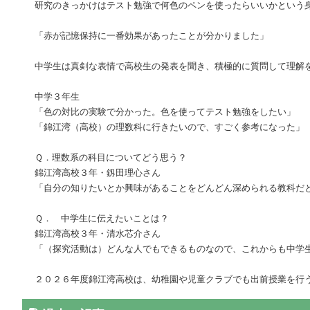
研究のきっかけはテスト勉強で何色のペンを使ったらいいかという
「赤が記憶保持に一番効果があったことが分かりました」
中学生は真剣な表情で高校生の発表を聞き、積極的に質問して理解
中学３年生
「色の対比の実験で分かった。色を使ってテスト勉強をしたい」
「錦江湾（高校）の理数科に行きたいので、すごく参考になった」
Ｑ．理数系の科目についてどう思う？
錦江湾高校３年・釼田理心さん
「自分の知りたいとか興味があることをどんどん深められる教科だ
Ｑ． 中学生に伝えたいことは？
錦江湾高校３年・清水芯介さん
「（探究活動は）どんな人でもできるものなので、これからも中学
２０２６年度錦江湾高校は、幼稚園や児童クラブでも出前授業を行