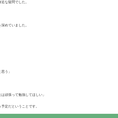
身近な疑問でした。
を深めていました。
と思う」
生は頑張って勉強してほしい」
う予定だということです。