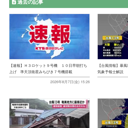
過去の記事
【速報】Ｈ３ロケット９号機 １０日早朝打ち
【台風情報】暴風
上げ 準天頂衛星みちびき７号機搭載
気象予報士解説
2026年8月7日(金) 15:26