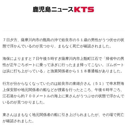
７日夕方、薩摩川内市の甑島の沖で姶良市の５１歳の男性がうつ伏せの状
態で浮かんでいるのが見つかり、まもなく死亡が確認されました。
海保によりますと７日午後５時すぎ薩摩川内市上甑町江石で「帰省中の男
性が正午ごろボートに乗って泳ぎに行ったまま帰ってこない。ゴムボート
は浜に打ち上がっている」と漁業関係者から１１８番通報がありました。
行方が分からなくなっていたのは姶良市の東雄介さん（５１）で串木野海
上保安部や地元関係者の船などが捜索を行ったところ、午後６時半ごろ、
江石港から約７００メートルの海上に東さんがうつぶせの状態で浮かんで
いるのが見つかりました。
東さんはまもなく地元関係者の船に引き上げられましたが、その場で死亡
が確認されました。