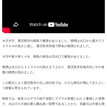
８日夕方、鹿児島市の桜島で爆発がありました。噴煙は火口から最大で２
２００ｍの高さに達し、鹿児島市街地で降灰が観測されました。
８日午後５時１４分、桜島の南岳山頂火口で爆発がありました。
噴煙は火口から２２００ｍの高さまで上がり、鹿児島市街地方向にやや多
量の噴煙が流れました。
この噴火により鹿児島市の北ふ頭付近では、小さな噴石が飛んできたとい
う情報も寄せられています。
桜島では、姶良カルデラの地下深部にマグマが長期にわたり蓄積した状態
で、火山ガスの放出量も概ね多い状態であることから、気象台は今後も噴