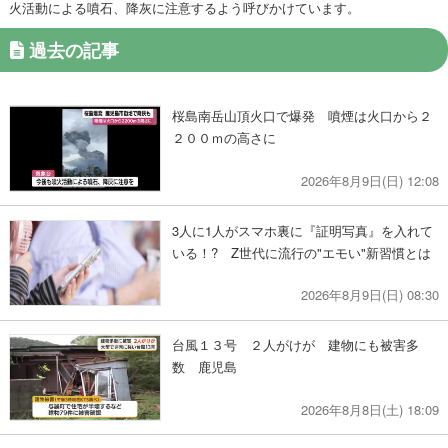
火活動による噴石、降灰に注意するよう呼びかけています。
過去の記事
桜島南岳山頂火口で爆発 噴煙は火口から２
２００ｍの高さに
2026年8月9日(日) 12:08
3人に1人がスマホ裏に『証明写真』を入れて
いる！? Z世代に流行の"エモい"新習慣とは
2026年8月9日(日) 08:30
台風１３号 ２人がけが 建物にも被害多
数 鹿児島
2026年8月8日(土) 18:09