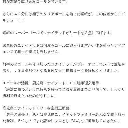
村が左足で蹴り込みゴールを奪います。
さらに４２分には相手のクリアボールを拾った嵯峨が、この位置からミド
ルシュート！
嵯峨のスーパーゴールでユナイテッドがリードを２点に広げます。
試合終盤ユナイテッドは何度もゴールに迫られますが、体を張ったディフ
ェンスで相手の得点を許しません。
前半の２ゴールを守り切ったユナイテッドがプレーオフラウンドで連勝を
飾り、Ｊ３最高順位となる５位で百年構想リーグを締めくくりました。
１ゴールの活躍 鹿児島ユナイテッドＦＣ・嵯峨理久選手
「絶対に勝つという気持ちを持って全員が最後まで走り切って、しっかり
勝利で終えられたのがうれしい」
鹿児島ユナイテッドＦＣ・村主博正監督
「選手の頑張り、あとは鹿児島ユナイテッドファミリーみんなで勝ち取っ
た勝利、５位なのでまた謙虚にプロとしてみんなで前進していきたい」