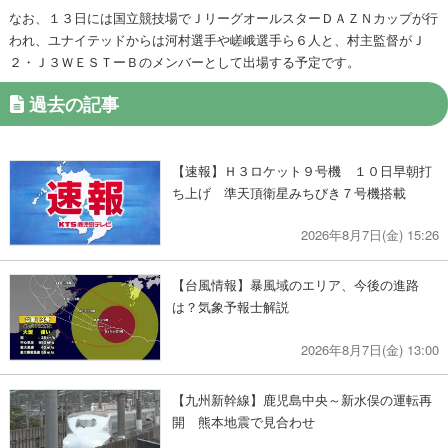
なお、１３日には国立競技場でＪリーグオールスターＤＡＺＮカップが行
われ、ユナイテッドからは河村選手や嵯峨選手ら６人と、村主監督がＪ
２・Ｊ３ＷＥＳＴーＢのメンバーとして出場する予定です。
過去の記事
【速報】Ｈ３ロケット９号機 １０日早朝打
ち上げ 準天頂衛星みちびき７号機搭載
2026年8月7日(金) 15:26
【台風情報】暴風域のエリア、今後の進路
は？気象予報士解説
2026年8月7日(金) 13:00
【九州新幹線】鹿児島中央～新水俣の運転再
開 熊本地震で見合わせ