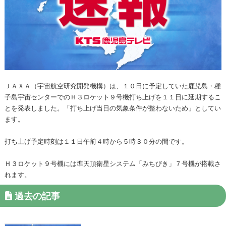
ＪＡＸＡ（宇宙航空研究開発機構）は、１０日に予定していた鹿児島・種
子島宇宙センターでのＨ３ロケット９号機打ち上げを１１日に延期するこ
とを発表しました。「打ち上げ当日の気象条件が整わないため」としてい
ます。
打ち上げ予定時刻は１１日午前４時から５時３０分の間です。
Ｈ３ロケット９号機には準天頂衛星システム「みちびき」７号機が搭載さ
れます。
過去の記事