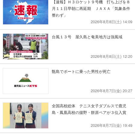
【速報】Ｈ３ロケット９号機 打ち上げを８
月１１日早朝に再延期 ＪＡＸＡ「気象条件
整わず」
2026年8月8日(土) 14:09
台風１３号 屋久島と奄美地方は強風域
2026年8月8日(土) 12:20
甑島でボートに乗った男性が死亡
2026年8月7日(金) 20:27
全国高校総体 テニス女子ダブルスで鹿児
島・鳳凰高校の揚野・餅原ペアが３位入賞
2026年8月7日(金) 19:49