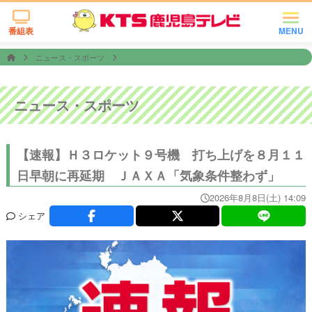
番組表
MENU
ニュース・スポーツ
ニュース・スポーツ
【速報】Ｈ３ロケット９号機 打ち上げを８月１１
日早朝に再延期 ＪＡＸＡ「気象条件整わず」
2026年8月8日(土) 14:09
シェア