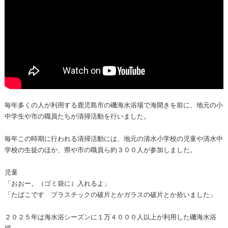
毎年多くの人が利用する鹿児島市の磯海水浴場で海開きを前に、地元の小
中学生や市の職員たちが清掃活動を行いました。
毎年この時期に行われる清掃活動には、地元の清水小学校の児童や清水中
学校の生徒のほか、県や市の職員ら約３００人が参加しました。
児童
「おおー。（ゴミ袋に）入れるよ」
「たばこです プラスチックの破片とかガラスの破片とか拾いました」
２０２５年は海水浴シーズンに１万４０００人以上が利用した磯海水浴
場。