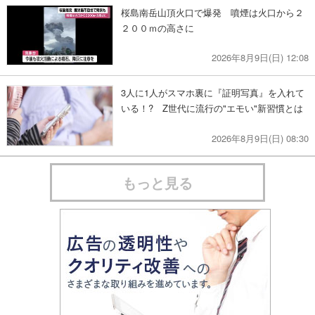
桜島南岳山頂火口で爆発 噴煙は火口から２
２００ｍの高さに
2026年8月9日(日) 12:08
3人に1人がスマホ裏に『証明写真』を入れて
いる！? Z世代に流行の"エモい"新習慣とは
2026年8月9日(日) 08:30
もっと見る