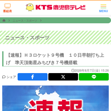
番組表
MENU
ニュース・スポーツ
ニュース・スポーツ
【速報】Ｈ３ロケット９号機 １０日早朝打ち上
げ 準天頂衛星みちびき７号機搭載
2026年8月7日(金) 15:26
シェア