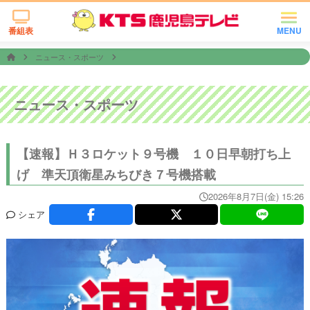
番組表
MENU
ニュース・スポーツ
ニュース・スポーツ
【速報】Ｈ３ロケット９号機 １０日早朝打ち上
げ 準天頂衛星みちびき７号機搭載
2026年8月7日(金) 15:26
シェア