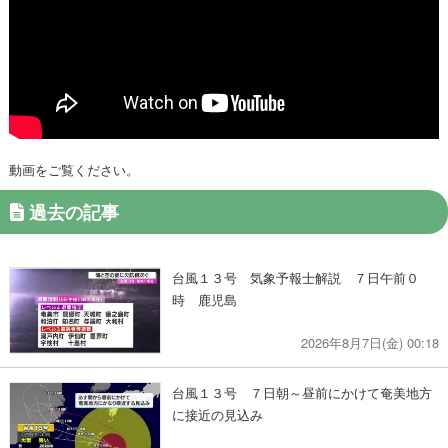
動画をご覧ください。
過去の記事
台風１３号 気象予報士解説 ７日午前０
時 鹿児島
2026年8月7日(金) 00:18
台風１３号 ７日朝～昼前にかけて奄美地方
に接近の見込み