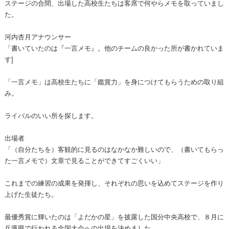
ステージの合間、出場した高校生たちは客席で何やらメモを取っていまし
た。
河内杏月アナウンサー
「書いていたのは『一言メモ』。他のチームの良かった所が書かれていま
す]
「一言メモ」は高校生たちに「鑑賞力」を身につけてもらうための取り組
み。
ライバルのいい所を探します。
出場者
「（自分たちを）客観的に見るのはなかなか難しいので、（書いてもらっ
た一言メモで）文章で見ることができてすごくいい」
これまでの練習の成果を発揮し、それぞれの思いを込めてステージを作り
上げた生徒たち。
最優秀賞に輝いたのは「よだかの星」を披露した国分中央高校で、８月に
兵庫県で行われる全国大会への出場を決めました。