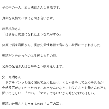
その中の一人、岩田桃佳さん１９歳です。
真剣な表情でハサミと向き合います。
岩田桃佳さん
「はさみと友達になれたような気がする」
笑顔で話す岩田さん、実は先天性難聴で音のない世界に生まれました。
難聴だと分かったのは生後１カ月の時。
父親の光昭さんは当時をこう振り返ります。
父・光昭さん
「ドアをドンッと強く閉めて反応見たり、くしゃみをして反応を見るが、
全然反応がなくかったので、本当なんだなと。お父さんとお母さんの声を
聞いてほしい、『パパ』『ママ』でもいいから呼びかけてほしい」
難聴の岩田さんを支えるのは「人工内耳」。