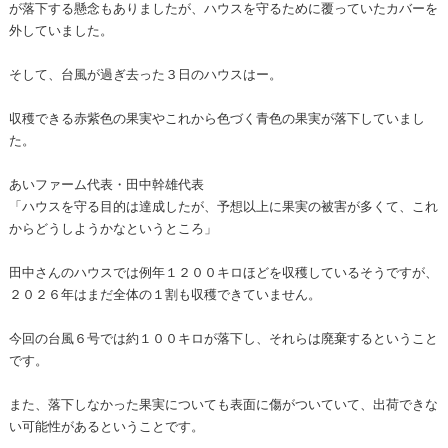
が落下する懸念もありましたが、ハウスを守るために覆っていたカバーを
外していました。
そして、台風が過ぎ去った３日のハウスはー。
収穫できる赤紫色の果実やこれから色づく青色の果実が落下していまし
た。
あいファーム代表・田中幹雄代表
「ハウスを守る目的は達成したが、予想以上に果実の被害が多くて、これ
からどうしようかなというところ」
田中さんのハウスでは例年１２００キロほどを収穫しているそうですが、
２０２６年はまだ全体の１割も収穫できていません。
今回の台風６号では約１００キロが落下し、それらは廃棄するということ
です。
また、落下しなかった果実についても表面に傷がついていて、出荷できな
い可能性があるということです。