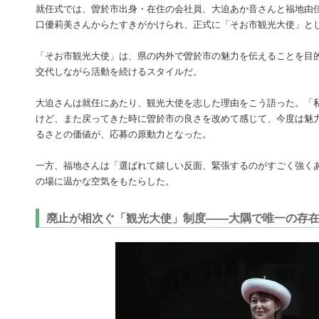
就任式では、曽於市出身・在住の会社員、大迫あか音さんと福地由佳
口優莉美さんからたすきがかけられ、正式に「そお市観光大使」と
「そお市観光大使」は、県の内外で曽於市の魅力を伝えることを目的
交代しながら活動を続けるスタイルだ。
大迫さんは就任にあたり、観光大使を志した理由をこう語った。「
けど、また戻ってきた時に曽於市の良さを改めて感じて、今度は魅
るさとの価値が、応募の原動力となった。
一方、福地さんは「選ばれて嬉しい反面、緊張するのがすごく強く
の場に温かな空気をもたらした。
廃止が相次ぐ「観光大使」制度――大隅で唯一の存