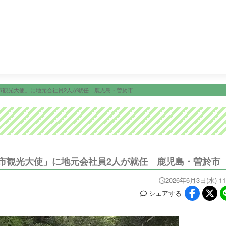
21:00
Ｍｒ．サンデー １部
23:09
ＫＴＳニュース
23:15
ニュース
イベ
番組情報
天気
スポーツ
試
PROGRAM
WEATHER
NEWS/SPORTS
EVE
市観光大使」に地元会社員2人が就任 鹿児島・曽於市
市観光大使」に地元会社員2人が就任 鹿児島・曽於市
2026年6月3日(水) 11
シェア
する