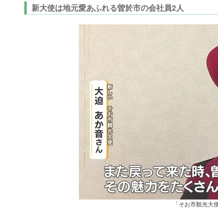
新大使は地元愛あふれる曽於市の会社員2人
「そお市観光大使