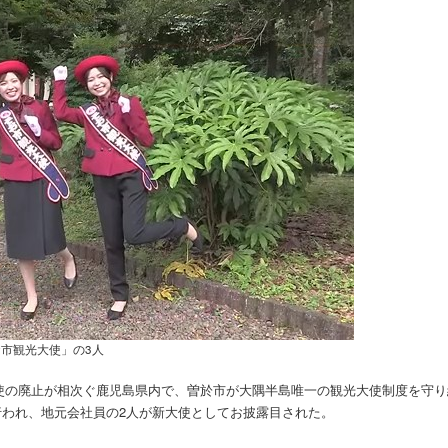
市観光大使」の3人
使の廃止が相次ぐ鹿児島県内で、曽於市が大隅半島唯一の観光大使制度を守り
が行われ、地元会社員の2人が新大使としてお披露目された。