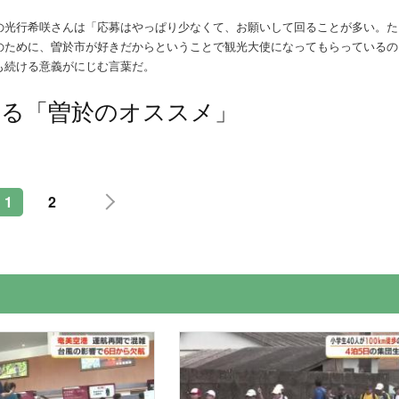
の光行希咲さんは「応募はやっぱり少なくて、お願いして回ることが多い。た
のために、曽於市が好きだからということで観光大使になってもらっているの
も続ける意義がにじむ言葉だ。
える「曽於のオススメ」
1
2