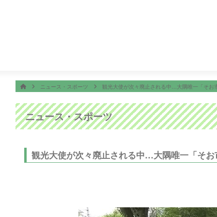
番組表
ON AIR
子ちゃん
18:30
サザエさん
19:00
千鳥の鬼レンチャン
ホーム
HOME
ニュース・スポーツ
観光大使が次々廃止される中…大隅唯一「そお
ニュース・スポーツ
観光大使が次々廃止される中…大隅唯一「そお