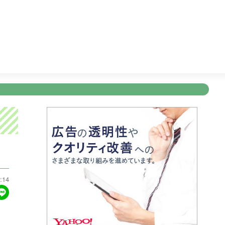
ワンピース
23:45
すぽると！
24:55
突然ですが占っても
新規登録
ログイン
ント
アナウンサー
会社情報
お知らせ
写会
ANNOUNCER
COMPANY
INFORMATION
NT
:14