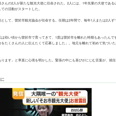
さんの2人が新たな観光大使に任命された。2人には、1年先輩の大使である
しての活動がスタートした。
として、曽於市観光協会が任命する。任期は2年間で、毎年1人または2人ず
私は幼い頃から曽於市で育ってきて、1度は曽於市を離れた時期もあったんで
力をたくさんの人に伝えたくて応募しました」。地元を離れて初めて気づいた
あります」と率直に心境を明かした。緊張の中にも喜びがにじむ言葉が、就任
在に