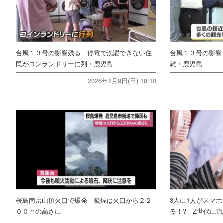
台風１３号の影響残る 停電で洗濯できない住
台風１３号の影響
民がコンランドリーに列・鹿児島
雑・鹿児島
2026年8月9日(日) 18:10
桜島南岳山頂火口で爆発 噴煙は火口から２２
3人に1人がスマ
００ｍの高さに
る！? Z世代に流