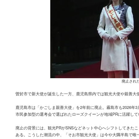
廃止され
曽於市で新大使が誕生した一方、鹿児島県内では観光大使や親善大
鹿児島市は「かごしま親善大使」を2年前に廃止。霧島市も2026
市民参加型の選考会で選ばれたローズクイーンが地域PRに活躍して
廃止の背景には、観光PRがSNSなどネット中心へシフトしてきた
ある。こうした潮流の中、「そお市観光大使」は今や大隅半島で唯