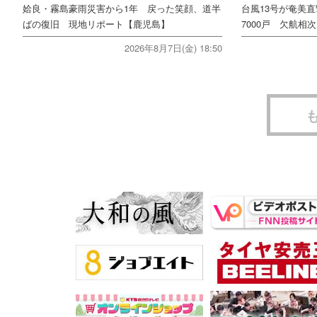
姶良・霧島豪雨災害から1年 戻った笑顔、道半
台風13号が奄美
ばの復旧 現地リポート【鹿児島】
7000戸 欠航相
2026年8月7日(金) 18:50