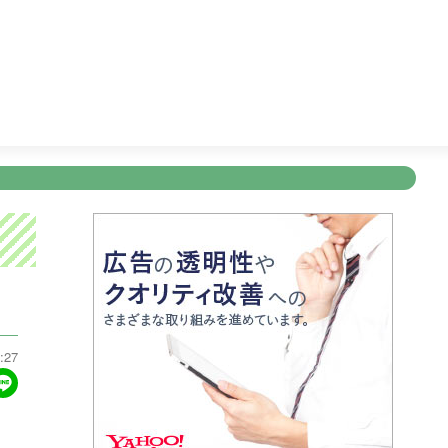
かごしまＤＯ！
11:15
テレビショッピング
11:45
ぽよチャ
新規登録
ログイン
ント
アナウンサー
会社情報
お知らせ
写会
ANNOUNCER
COMPANY
INFORMATION
NT
:27