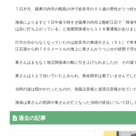
７日夕方、薩摩川内市の甑島の沖で姶良市の５１歳の男性がうつ伏
海保によりますと７日午後５時すぎ薩摩川内市上甑町江石で「帰省
は浜に打ち上がっている」と漁業関係者から１１８番通報がありま
行方が分からなくなっていたのは姶良市の東雄介さん（５１）で串
江石港から約７００メートルの海上に東さんがうつぶせの状態で浮
東さんはまもなく地元関係者の船に引き上げられましたが、その場
東さんは１人で泳いでいたとみられ、救命胴衣は着ていませんでし
当時の波は穏やかだったものの、強風注意報と波浪注意報が出てい
海保は東さんの死因や東さんが亡くなった当時の状況について詳し
過去の記事