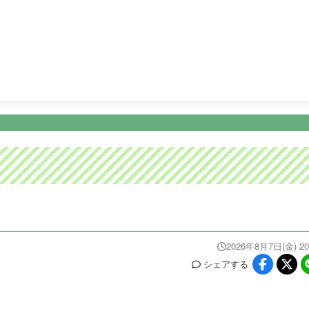
6:00
めざましどようび
8:30
土曜はナニする！？
10:25
ニュース
イベ
番組情報
天気
スポーツ
試
PROGRAM
WEATHER
NEWS/SPORTS
EVE
2026年8月7日(金) 20
シェア
する