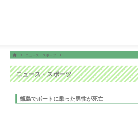
番組表
ON AIR
ィーニーズテレビショッピング
5:30
ＴＨＥフィッシング
ホーム
HOME
ニュース・スポーツ
ニュース・スポーツ
甑島でボートに乗った男性が死亡