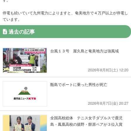
停電も続いていて九州電力によりますと、奄美地方で４万戸以上が停電し
ています。
過去の記事
台風１３号 屋久島と奄美地方は強風域
2026年8月8日(土) 12:20
甑島でボートに乗った男性が死亡
2026年8月7日(金) 20:27
全国高校総体 テニス女子ダブルスで鹿児
島・鳳凰高校の揚野・餅原ペアが３位入賞