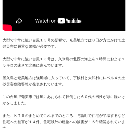
大型で非常に強い台風１３号の影響で、奄美地方では８日夕方にかけて土
砂災害に厳重な警戒が必要です。
大型で非常に強い台風１３号は、久米島の北西の海上を１時間におよそ１
５キロの速さで北西に進んでいます。
屋久島と奄美地方は強風域に入っていて、宇検村と大和村にレベル４の土
砂災害危険警報が発表されています。
この台風で奄美市では風にあおられて転倒した６０代の男性が頭に軽いけ
がをしました。
また、ＫＴＳのまとめでこれまでのところ、与論町で住宅が半壊するなど
住宅への被害が１４件、住宅以外の建物への被害が１５件確認されていま
す。