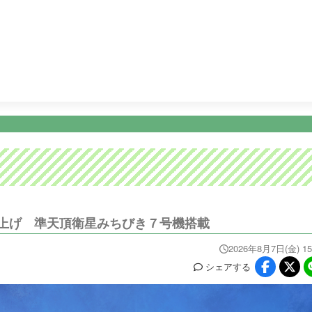
15:45
Ｌｉｖｅ Ｎｅｗｓ イット！第１部
18:09
ＫＴＳライ
ニュース
イベ
番組情報
天気
スポーツ
試
PROGRAM
WEATHER
NEWS/SPORTS
EVE
上げ 準天頂衛星みちびき７号機搭載
2026年8月7日(金) 15
シェア
する