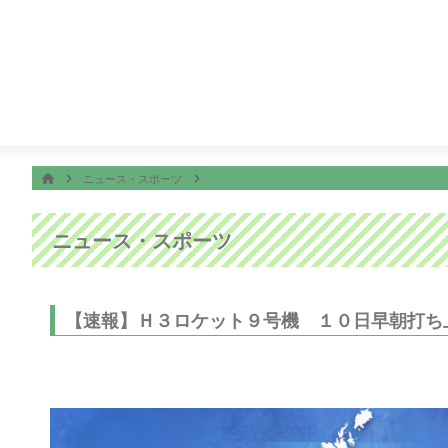
番組表
ON AIR
ング
14:50
ぽよチャンネル
14:55
ミキティダイニング
ホーム
HOME
ニュース・スポーツ
ニュース・スポーツ
【速報】Ｈ３ロケット９号機 １０日早朝打ち