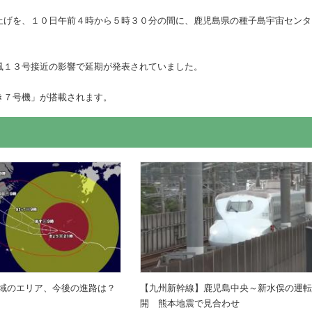
上げを、１０日午前４時から５時３０分の間に、鹿児島県の種子島宇宙センタ
風１３号接近の影響で延期が発表されていました。
き７号機」が搭載されます。
域のエリア、今後の進路は？
【九州新幹線】鹿児島中央～新水俣の運
開 熊本地震で見合わせ