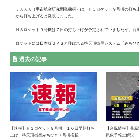
ＪＡＸＡ（宇宙航空研究開発機構）は、Ｈ３ロケット９号機の打ち
から打ち上げると発表しました。
Ｈ３ロケット９号機は７日の打ち上げが予定されていましたが、台
ロケットには日本版ＧＰＳと呼ばれる準天頂衛星システム「みちび
過去の記事
【速報】Ｈ３ロケット９号機 １０日早朝打ち
【台風情報】暴風
上げ 準天頂衛星みちびき７号機搭載
気象予報士解説