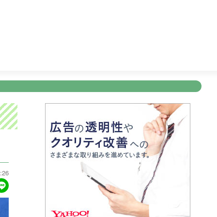
ブニュース
19:00
明治安田Ｊ１リーグ開幕戦 横浜Ｆ・マリノ
新規登録
ログイン
ント
アナウンサー
会社情報
お知らせ
写会
ANNOUNCER
COMPANY
INFORMATION
NT
:26