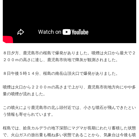
８日夕方、鹿児島市の桜島で爆発がありました。噴煙は火口から最大で２
２００ｍの高さに達し、鹿児島市街地で降灰が観測されました。
８日午後５時１４分、桜島の南岳山頂火口で爆発がありました。
噴煙は火口から２２００ｍの高さまで上がり、鹿児島市街地方向にやや多
量の噴煙が流れました。
この噴火により鹿児島市の北ふ頭付近では、小さな噴石が飛んできたとい
う情報も寄せられています。
桜島では、姶良カルデラの地下深部にマグマが長期にわたり蓄積した状態
で、火山ガスの放出量も概ね多い状態であることから、気象台は今後も噴