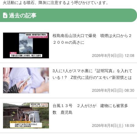
火活動による噴石、降灰に注意するよう呼びかけています。
過去の記事
桜島南岳山頂火口で爆発 噴煙は火口から２
２００ｍの高さに
2026年8月9日(日) 12:08
3人に1人がスマホ裏に『証明写真』を入れて
いる！? Z世代に流行の"エモい"新習慣とは
2026年8月9日(日) 08:30
台風１３号 ２人がけが 建物にも被害多
数 鹿児島
2026年8月8日(土) 18:09