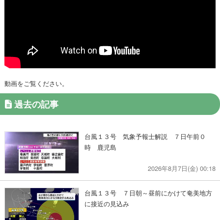
動画をご覧ください。
過去の記事
台風１３号 気象予報士解説 ７日午前０
時 鹿児島
2026年8月7日(金) 00:18
台風１３号 ７日朝～昼前にかけて奄美地方
に接近の見込み