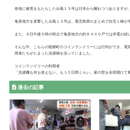
各地に被害をもたらした台風１３号は日本から離れつつありますが
奄美地方を直撃した台風１３号は、鹿児島県のまとめで住宅１棟が
また、９日午後５時の時点で奄美地方の約８４００戸では停電が続
そんな中、こちらの龍郷町のコインランドリーには行列ができ、電
用者たちがたまった洗濯物を洗っていました。
コインランドリーの利用者
「洗濯機も何も使えない。もう２日間くらい。家の窓を全部開けて
過去の記事