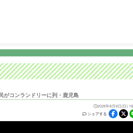
21:00
Ｍｒ．サンデー １部
23:09
ＫＴＳニュース
23:15
ニュース
イベ
番組情報
天気
スポーツ
試
PROGRAM
WEATHER
NEWS/SPORTS
EVE
民がコンランドリーに列・鹿児島
2026年8月9日(日) 18
シェア
する