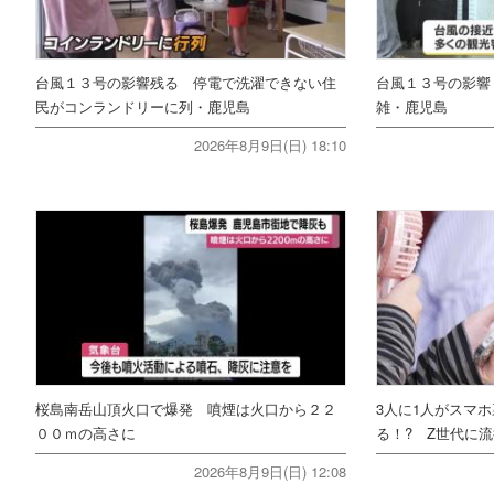
台風１３号の影響残る 停電で洗濯できない住
台風１３号の影響
民がコンランドリーに列・鹿児島
雑・鹿児島
2026年8月9日(日) 18:10
桜島南岳山頂火口で爆発 噴煙は火口から２２
3人に1人がスマ
００ｍの高さに
る！? Z世代に流
2026年8月9日(日) 12:08