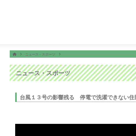
番組表
ON AIR
子ちゃん
18:30
サザエさん
19:00
千鳥の鬼レンチャン
ホーム
HOME
ニュース・スポーツ
ニュース・スポーツ
台風１３号の影響残る 停電で洗濯できない住