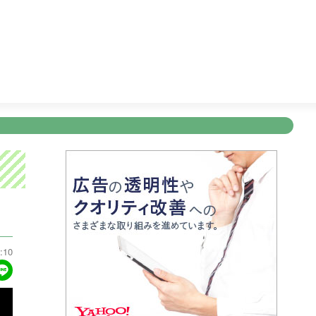
ワンピース
23:45
すぽると！
24:55
突然ですが占っても
新規登録
ログイン
ント
アナウンサー
会社情報
お知らせ
写会
ANNOUNCER
COMPANY
INFORMATION
NT
:10