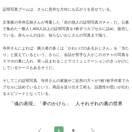
証明写真ブームは、さらに意外な方向にも広がりを見せている。
文筆家の寺井広樹さんが考案した「赤の他人の証明写真ガチャ」だ。公募
で集めた一般人1,400人以上の証明写真を1枚ずつカプセルに詰め、販売し
ている。赤ちゃんのほか、知らないおじさんの写真まで揃う。
寺井さんによれば、購入者の多くは「かわいげのあるおじさん」を「当た
り」と捉えているという。さらに、会話が苦手な人がこのガチャの写真を
スマホの裏に入れ、突っ込まれることでコミュニケーションのきっかけに
しているケースもあるそうだ。
そしてこの証明写真、寺井さんの家族やご近所の方々が1枚1枚手作業でカ
プセルに詰めているという。商品を送り出す工程も、話題性や思いが伝わ
るエピソードとなっている。
「魂の表現」「夢のかけら」 人それぞれの裏の世界
1
2