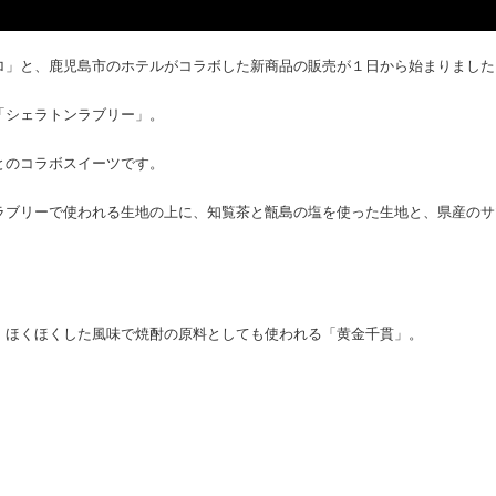
ロ」と、鹿児島市のホテルがコラボした新商品の販売が１日から始まりました
「シェラトンラブリー」。
とのコラボスイーツです。
ラブリーで使われる生地の上に、知覧茶と甑島の塩を使った生地と、県産のサ
、ほくほくした風味で焼酎の原料としても使われる「黄金千貫」。