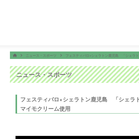
番組表
ON AIR
脱力タイムズ
23:45
＜ノイタミナ＞逃げ上手の若君第二期
ホーム
HOME
ニュース・スポーツ
フェスティバロ×シェラトン鹿児島 「シェラト
ニュース・スポーツ
フェスティバロ×シェラトン鹿児島 「シェラト
マイモクリーム使用