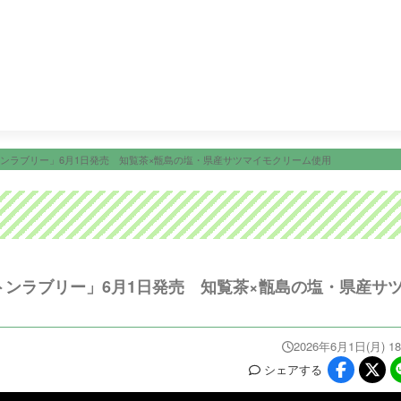
24:15
ＦＮＮ Ｌｉｖｅ Ｎｅｗｓ α
25:00
あちこちオード
ニュース
イベ
番組情報
天気
スポーツ
試
PROGRAM
WEATHER
NEWS/SPORTS
EVE
ンラブリー」6月1日発売 知覧茶×甑島の塩・県産サツマイモクリーム使用
ンラブリー」6月1日発売 知覧茶×甑島の塩・県産サ
2026年6月1日(月) 18
シェア
する