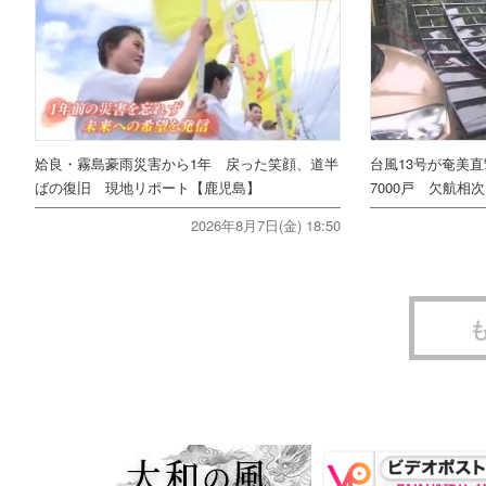
姶良・霧島豪雨災害から1年 戻った笑顔、道半
台風13号が奄美
ばの復旧 現地リポート【鹿児島】
7000戸 欠航相
2026年8月7日(金) 18:50