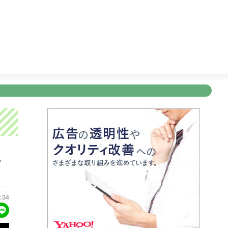
リー
25:30
ゴリパラ見聞録
26:00
テレビショッピング
新規登録
ログイン
ント
アナウンサー
会社情報
お知らせ
写会
ANNOUNCER
COMPANY
INFORMATION
NT
ツ
:34