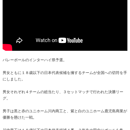
バレーボールのインターハイ県予選。
男女ともに１８歳以下の日本代表候補を擁するチームが全国への切符を手
にしました。
男女それぞれ４チームの総当たり、３セットマッチで行われた決勝リー
グ。
男子は黒と赤のユニホーム川内商工と、紫と白のユニホーム鹿児島商業が
優勝を懸けた一戦。
川内商工は１８歳以下の日本代表候補４番、２年生の田中にボールを集