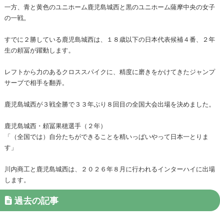
一方、青と黄色のユニホーム鹿児島城西と黒のユニホーム薩摩中央の女子
の一戦。
すでに２勝している鹿児島城西は、１８歳以下の日本代表候補４番、２年
生の頼冨が躍動します。
レフトから力のあるクロススパイクに、精度に磨きをかけてきたジャンプ
サーブで相手を翻弄。
鹿児島城西が３戦全勝で３３年ぶり８回目の全国大会出場を決めました。
鹿児島城西・頼冨果穂選手（２年）
「（全国では）自分たちができることを精いっぱいやって日本一とりま
す」
川内商工と鹿児島城西は、２０２６年８月に行われるインターハイに出場
します。
過去の記事