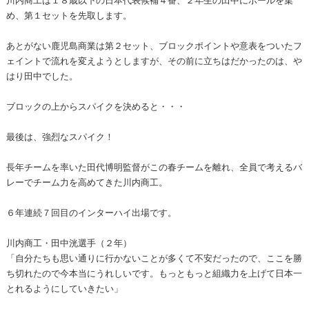
め、第１セットを先取します。
あとがない鹿児島商業は第２セット、ブロックポイントや意表をついたフ
ェイントで流れを変えようとしますが、その前に立ちはだかったのは、や
はり田中でした。
ブロックの上からスパイクを決めると・・・
最後は、強烈なスパイク！
長年チームを率いた田代博明監督がこの春チームを離れ、全員で考えるバ
レーでチーム力を高めてきた川内商工。
６年連続７回目のインターハイ出場です。
川内商工・田中洸選手（２年）
「自分たちも思い通りに行かないことが多くて不安だったので、ここを勝
ち切れたので今本当にうれしいです。もっともっと組織力を上げて日本一
とれるようにしていきたい」