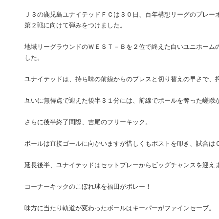
Ｊ３の鹿児島ユナイテッドＦＣは３０日、百年構想リーグのプレー
第２戦に向けて弾みをつけました。
地域リーグラウンドのＷＥＳＴ－Ｂを２位で終えた白いユニホーム
した。
ユナイテッドは、持ち味の前線からのプレスと切り替えの早さで、
互いに無得点で迎えた後半３１分には、前線でボールを奪った嵯峨
さらに後半終了間際、吉尾のフリーキック。
ボールは直接ゴールに向かいますが惜しくもポストを叩き、試合は
延長後半、ユナイテッドはセットプレーからビッグチャンスを迎え
コーナーキックのこぼれ球を福田がボレー！
味方に当たり軌道が変わったボールはキーパーがファインセーブ。