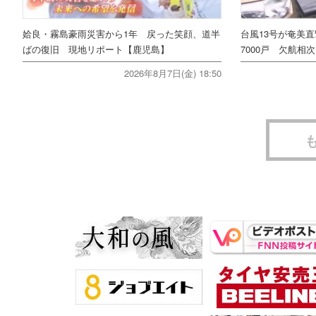
姶良・霧島豪雨災害から1年 戻った笑顔、道半
台風13号が奄美
ばの復旧 現地リポート【鹿児島】
7000戸 欠航相
2026年8月7日(金) 18:50