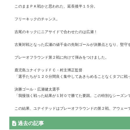
このままＰＫ戦かと思われた、延長後半１５分。
フリーキックのチャンス。
吉尾のキックにニアサイドで合わせたのは広瀬！
古巣対戦となった広瀬の値千金の先制ゴールが決勝点となり、堅守
プレーオフラウンド第２戦に向けて弾みをつけました。
鹿児島ユナイテッドＦＣ・村主博正監督
「選手たちが１２０分間良く集中してあきらめることなくタフに戦
決勝ゴール・広瀬健太選手
「我慢強く戦った結果が１対０で勝てた要因。この特別なシーズン
この結果、ユナイテッドはプレーオフラウンドの第２戦、アウェー
過去の記事