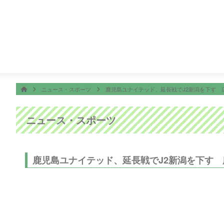
番組表
ON AIR
ＮＮ Ｌｉｖｅ Ｎｅｗｓ α
25:00
あちこちオードリー
ホーム
HOME
ニュース・スポーツ
鹿児島ユナイテッド、延長戦でJ2新潟を下す 
ニュース・スポーツ
鹿児島ユナイテッド、延長戦でJ2新潟を下す