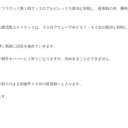
オフラウンド第１戦でＪ２のアルビレックス新潟と対戦し、延長戦の末、勝利
の鹿児島ユナイテッドは、３０日アウェーでＷＥＳＴ－Ａ２位の新潟と対戦し
押し気味に試合を進めていきます。
が相手キーパーと１対１になりますが、決めきることができません。
０対０のまま前後半１５分の延長戦へと入ります。
ます。