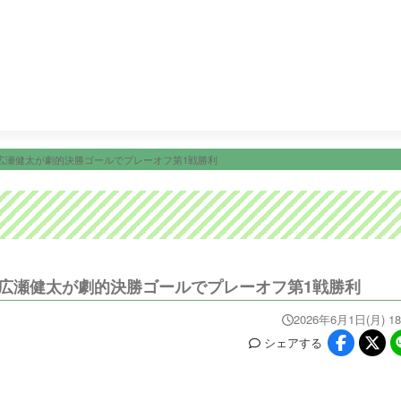
25:30
ゴリパラ見聞録
26:00
テレビショッピング
26:30
ニュース
イベ
番組情報
天気
スポーツ
試
PROGRAM
WEATHER
NEWS/SPORTS
EVE
広瀬健太が劇的決勝ゴールでプレーオフ第1戦勝利
 広瀬健太が劇的決勝ゴールでプレーオフ第1戦勝利
2026年6月1日(月) 18
シェア
する