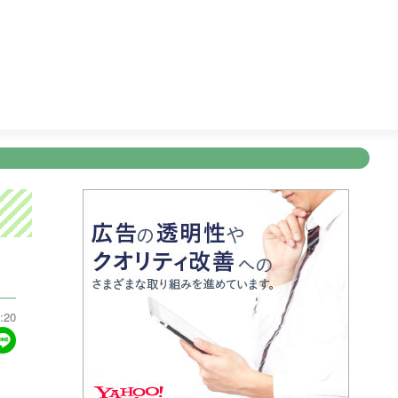
天気予報
26:31
ぽよチャンネル
26:34
クロージング
新規登録
ログイン
ント
アナウンサー
会社情報
お知らせ
写会
ANNOUNCER
COMPANY
INFORMATION
NT
:20