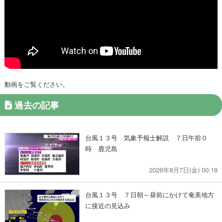
動画をご覧ください。
過去の記事
台風１３号 気象予報士解説 ７日午前０
時 鹿児島
2026年8月7日(金) 00:18
台風１３号 ７日朝～昼前にかけて奄美地方
に接近の見込み