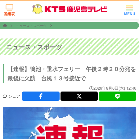
番組表
MENU
ニュース・スポーツ
ニュース・スポーツ
【速報】鴨池・垂水フェリー 午後２時２０分発を
最後に欠航 台風１３号接近で
2026年8月6日(木) 12:46
シェア