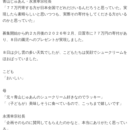
青山じゅあん・永濱幸宗社長
「７７万円寄する方が日本全国でどれだけいるんだろうと思っていた。実
現したら素晴らしいと思いつつも、実際その寄付をしてくださる方がいる
のかと思っていた」
募集開始から約２カ月後の２０２６年２月、日置市に７７万円の寄付があ
り、８日の園児へのプレゼントが実現しました。
８日は少し雲の多い天気でしたが、こどもたちは笑顔でシュークリームを
ほおばっていました。
こども
「おいしい」
母
「元々青山じゅあんのシュークリーム好きなのでラッキー」
「（子どもが）美味しそうに食べているので、こっちまで嬉しいです」
永濱幸宗社長
「企画そのものに賛同してもらえたのかなと、本当にありがたく思ってい
る」