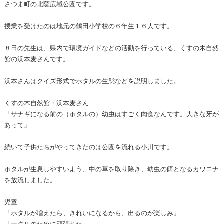
さつま町の北薩広域公園です。
授業を受けたのは地元の鶴田小学校の６年生１６人です。
８日の先生は、県内で環境ガイドなどの活動を行っている、くすの木自然
館の浜本麦さんです。
浜本さんはクイズ形式でホタルの生態などを説明しました。
くすの木自然館・浜本麦さん
「サナギになる前の（ホタルの）幼虫はすごく肉食なんです。大きな牙が
あって」
続いて子供たちがやってきたのは公園を流れる小川です。
ホタルが生息しやすいよう、中の草を取り除き、幼虫の餌となるカワニナ
を放流しました。
児童
「ホタルが増えたら、きれいになるから、出るのが楽しみ」
「ホタルのために頑張れた」