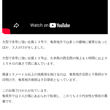
大型で非常に強い台風１３号で、奄美地方では多くの建物に被害があった
ほか、２人がけがをしました。
大型で非常に強い台風１３号は、久米島の西北西の海上を１時間におよそ
１５キロの速さで西に進んでいます。
風速１５メートル以上の強風域を抜けるのは、奄美地方北部と十島村が９
日明け方、奄美地方南部は９日昼前となっています。
この台風でけが人が出ています。
奄美市では２人が風にあおられて転倒し、このうち３０代女性が骨折の重
傷です。