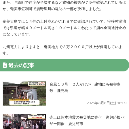
また、与論町で住宅が半壊するなど建物の被害が７９件確認されているほ
か、奄美市笠利町で須野里川の堤防の一部が決壊しました。
奄美大島では１４件の土砂崩れがこれまでに確認されていて、宇検村湯湾
では県道が幅４０メートル高さ１０メートルにわたって崩れ全面通行止め
になっています。
九州電力によりますと、奄美地方で３万２０００戸以上が停電していま
す。
過去の記事
台風１３号 ２人がけが 建物にも被害多
数 鹿児島
2026年8月8日(土) 18:09
売上は熊本地震の被災地に寄付 復興応援バ
ザー開催 鹿児島市