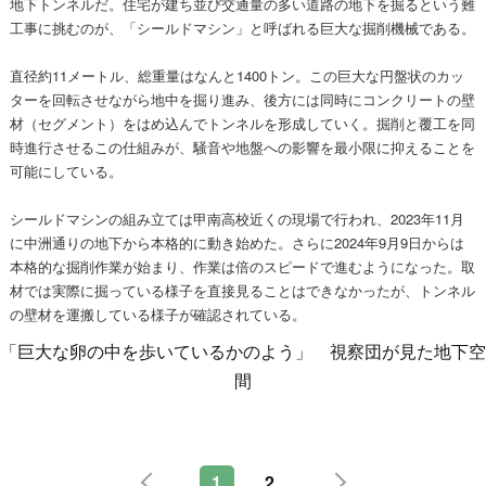
地下トンネルだ。住宅が建ち並び交通量の多い道路の地下を掘るという難
工事に挑むのが、「シールドマシン」と呼ばれる巨大な掘削機械である。
直径約11メートル、総重量はなんと1400トン。この巨大な円盤状のカッ
ターを回転させながら地中を掘り進み、後方には同時にコンクリートの壁
材（セグメント）をはめ込んでトンネルを形成していく。掘削と覆工を同
時進行させるこの仕組みが、騒音や地盤への影響を最小限に抑えることを
可能にしている。
シールドマシンの組み立ては甲南高校近くの現場で行われ、2023年11月
に中洲通りの地下から本格的に動き始めた。さらに2024年9月9日からは
本格的な掘削作業が始まり、作業は倍のスピードで進むようになった。取
材では実際に掘っている様子を直接見ることはできなかったが、トンネル
の壁材を運搬している様子が確認されている。
「巨大な卵の中を歩いているかのよう」 視察団が見た地下空
間
1
2