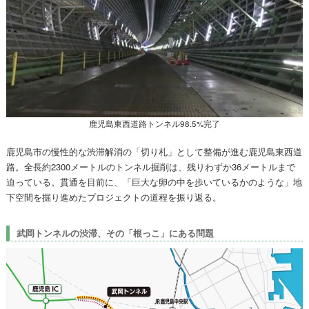
鹿児島東西道路トンネル98.5%完了
鹿児島市の慢性的な渋滞解消の「切り札」として整備が進む鹿児島東西道
路。全長約2300メートルのトンネル掘削は、残りわずか36メートルまで
迫っている。貫通を目前に、「巨大な卵の中を歩いているかのような」地
下空間を掘り進めたプロジェクトの道程を振り返る。
武岡トンネルの渋滞、その「根っこ」にある問題