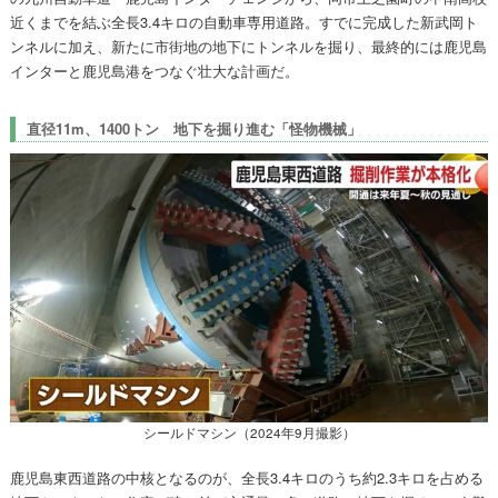
近くまでを結ぶ全長3.4キロの自動車専用道路。すでに完成した新武岡ト
ンネルに加え、新たに市街地の地下にトンネルを掘り、最終的には鹿児島
インターと鹿児島港をつなぐ壮大な計画だ。
直径11m、1400トン 地下を掘り進む「怪物機械」
シールドマシン（2024年9月撮影）
鹿児島東西道路の中核となるのが、全長3.4キロのうち約2.3キロを占める