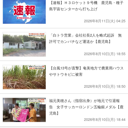
【速報】Ｈ３ロケット９号機 鹿児島・種子
島宇宙センターから打ち上げ
2026年8月11日(火) 04:25
「白トラ営業」会社社長2人を略式起訴 無
許可でカンパチなど運送か【鹿児島】
2026年8月10日(月) 18:55
【台風13号が直撃】奄美地方で農業用ハウス
やサトウキビに被害
2026年8月10日(月) 18:50
福元美穂さん（指宿出身）が地元で引退報
告 女子サッカーロンドン五輪銀メダル【鹿
児島】
2026年8月10日(月) 18:44