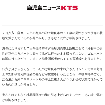
７日夕方、薩摩川内市の甑島の沖で姶良市の５１歳の男性がうつ伏せの状
態で浮かんでいるのが見つかり、まもなく死亡が確認されました。
海保によりますと７日午後５時すぎ薩摩川内市上甑町江石で「帰省中の男
性が正午ごろボートに乗って泳ぎに行ったまま帰ってこない。ゴムボート
は浜に打ち上がっている」と漁業関係者から１１８番通報がありました。
行方が分からなくなっていたのは姶良市の東雄介さん（５１）で串木野海
上保安部や地元関係者の船などが捜索を行ったところ、午後６時半ごろ、
江石港から約７００メートルの海上に東さんがうつぶせの状態で浮かんで
いるのが見つかりました。
東さんはまもなく地元関係者の船に引き上げられましたが、その場で死亡
が確認されました。