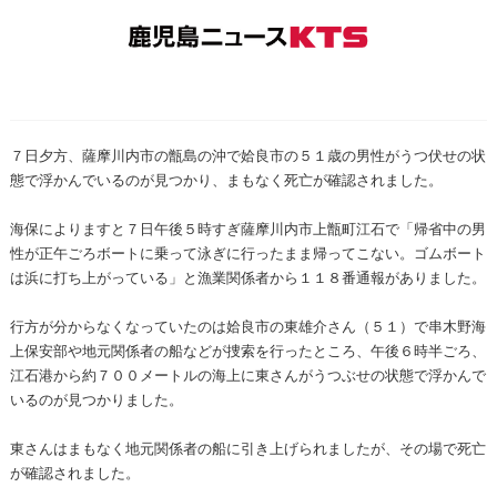
７日夕方、薩摩川内市の甑島の沖で姶良市の５１歳の男性がうつ伏せの状
態で浮かんでいるのが見つかり、まもなく死亡が確認されました。
海保によりますと７日午後５時すぎ薩摩川内市上甑町江石で「帰省中の男
性が正午ごろボートに乗って泳ぎに行ったまま帰ってこない。ゴムボート
は浜に打ち上がっている」と漁業関係者から１１８番通報がありました。
行方が分からなくなっていたのは姶良市の東雄介さん（５１）で串木野海
上保安部や地元関係者の船などが捜索を行ったところ、午後６時半ごろ、
江石港から約７００メートルの海上に東さんがうつぶせの状態で浮かんで
いるのが見つかりました。
東さんはまもなく地元関係者の船に引き上げられましたが、その場で死亡
が確認されました。