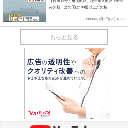
【台風13号】奄美航路、種子屋久航路で軒並
み欠航 空の便は100便以上が欠航
2026年8月6日(木) 18:30
もっと見る