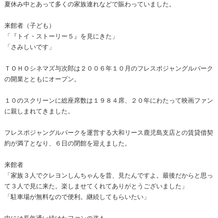
夏休み中とあって多くの家族連れなどで賑わっていました。
来館者（子ども）
「『トイ・ストーリー５』を見にきた」
「さみしいです」
ＴＯＨＯシネマズ与次郎は２００６年１０月のフレスポジャングルパーク
の開業とともにオープン。
１０のスクリーンに総座席数は１９８４席、２０年にわたって映画ファン
に親しまれてきました。
フレスポジャングルパークを運営する大和リース鹿児島支店との賃貸借契
約が満了となり、６日の閉館を迎えました。
来館者
「家族３人でクレヨンしんちゃんを昔、見たんですよ。最後だからと思っ
て３人で見に来た。楽しませてくれてありがとうございました」
「駐車場が無料なので便利。継続してもらいたい」
中には長年通い続けたファンの姿も…