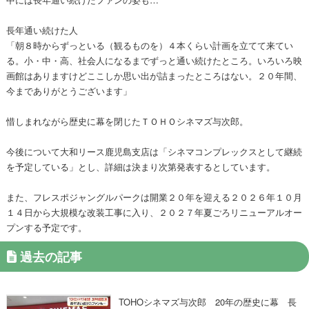
長年通い続けた人
「朝８時からずっといる（観るものを）４本くらい計画を立てて来てい
る。小・中・高、社会人になるまでずっと通い続けたところ。いろいろ映
画館はありますけどここしか思い出が詰まったところはない。２０年間、
今までありがとうございます」
惜しまれながら歴史に幕を閉じたＴＯＨＯシネマズ与次郎。
今後について大和リース鹿児島支店は「シネマコンプレックスとして継続
を予定している」とし、詳細は決まり次第発表するとしています。
また、フレスポジャングルパークは開業２０年を迎える２０２６年１０月
１４日から大規模な改装工事に入り、２０２７年夏ごろリニューアルオー
プンする予定です。
過去の記事
TOHOシネマズ与次郎 20年の歴史に幕 長