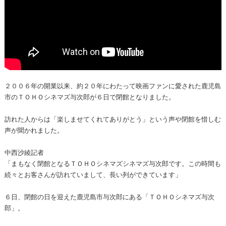
２００６年の開業以来、約２０年にわたって映画ファンに愛された鹿児島
市のＴＯＨＯシネマズ与次郎が６日で閉館となりました。
訪れた人からは「楽しませてくれてありがとう」という声や閉館を惜しむ
声が聞かれました。
中西沙綾記者
「まもなく閉館となるＴＯＨＯシネマズシネマズ与次郎です。この時間も
続々とお客さんが訪れていまして、長い列ができています」
６日、閉館の日を迎えた鹿児島市与次郎にある「ＴＯＨＯシネマズ与次
郎」。