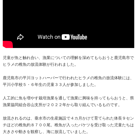
児童が魚と触れ合い、漁業についての理解を深めてもらおうと鹿児島市で
ヒラメの稚魚の放流体験が行われました。
鹿児島市の平川ヨットハーバーで行われたヒラメの稚魚の放流体験には、
平川小学校５・６年生の児童３３人が参加しました。
人工的に魚を増やす栽培漁業を通して漁業に興味を持ってもらおうと、県
漁業協同組合谷山支所が２０２２年から取り組んでいるものです。
放流されるのは、垂水市の生産施設で４カ月かけて育てられた体長９セン
チほどの稚魚約８７００尾。稚魚が入ったバケツを受け取った児童たちは
大きさや動きを観察し、海に放流していました。