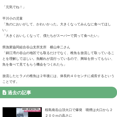
「元気でね！」
平川小の児童
「魚のにおいがして、かわいかった。大きくなってみんなに食べてほし
い」
「大きくおいしくなって、僕たちがスーパーで買って食べたい」
県漁業協同組合谷山支所支所 横山幸二さん
「錦江湾の谷山の地区でも取るだけでなく、稚魚を放流して取っているこ
とを理解してほしい。魚離れが流行っているので、興味を持ってもらい、
魚を食べて見てもらう機会をつくれたら」
放流したヒラメの稚魚は２年後には、体長約４０センチに成長するという
ことです。
過去の記事
桜島南岳山頂火口で爆発 噴煙は火口から２
２００ｍの高さに