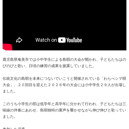
鹿児島県奄美市では小中学生による島唄の大会が開かれ、子どもたちはの
びのびと歌い、日頃の練習の成果を披露していました。
伝統文化の島唄を未来につないでいこうと開催されている「わらべシマ唄
大会」、２０回目を迎えた２０２６年の大会には小中学生２９人が出場し
ました。
このうち小学生の部は低学年と高学年に分かれて行われ、子どもたちは三
味線の伴奏にあわせ、島唄独特の裏声を響かせながら伸び伸びと歌ってい
ました。
参加した児童