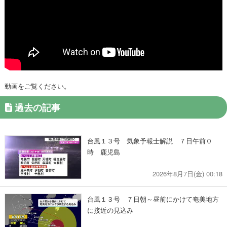
動画をご覧ください。
過去の記事
台風１３号 気象予報士解説 ７日午前０
時 鹿児島
2026年8月7日(金) 00:18
台風１３号 ７日朝～昼前にかけて奄美地方
に接近の見込み