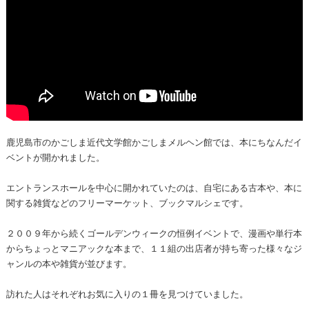
鹿児島市のかごしま近代文学館かごしまメルヘン館では、本にちなんだイ
ベントが開かれました。
エントランスホールを中心に開かれていたのは、自宅にある古本や、本に
関する雑貨などのフリーマーケット、ブックマルシェです。
２００９年から続くゴールデンウィークの恒例イベントで、漫画や単行本
からちょっとマニアックな本まで、１１組の出店者が持ち寄った様々なジ
ャンルの本や雑貨が並びます。
訪れた人はそれぞれお気に入りの１冊を見つけていました。