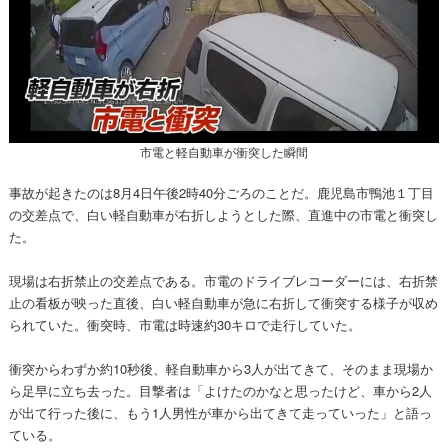
市電と軽自動車が衝突した瞬間
事故が起きたのは8月4日午後2時40分ごろのことだ。鹿児島市鴨池１丁目
の交差点で、白い軽自動車が右折しようとした際、直進中の市電と衝突し
た。
現場は右折禁止の交差点である。市電のドライブレコーダーには、右折禁
止の看板が映った直後、白い軽自動車が急に右折して衝突する様子が収め
られていた。衝突時、市電は時速約30キロで走行していた。
衝突からわずか約10秒後、軽自動車から3人が出てきて、そのまま現場か
ら足早に立ち去った。目撃者は「よけたのかなと思ったけど、車から2人
が出て行った後に、もう1人男性が車から出てきて走っていった」と語っ
ている。