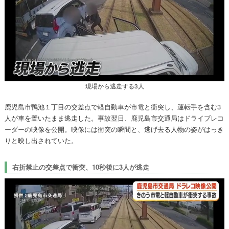
現場から逃走する3人
鹿児島市鴨池１丁目の交差点で軽自動車が市電と衝突し、運転手を含む3
人が車を置いたまま逃走した。事故翌日、鹿児島市交通局はドライブレコ
ーダーの映像を公開。映像には衝突の瞬間と、逃げ去る人物の姿がはっき
りと映し出されていた。
右折禁止の交差点で衝突、10秒後に3人が逃走