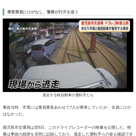
乗客乗員にけがなし、警察が行方を追う
逃走する軽自動車の運転手たち
事故当時、市電には乗員乗客あわせて7人が乗車していたが、全員にけが
はなかった。
鹿児島市交通局は翌5日、このドライブレコーダーの映像を公開した。映
像は事故の経緯を克明に記録しており、逃走した運転手らの姿も確認でき