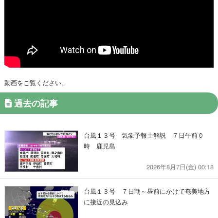
動画をご覧ください。
過去の記事
台風１３号 気象予報士解説 ７日午前０
時 鹿児島
2026年8月7日(金) 00:18
台風１３号 ７日朝～昼前にかけて奄美地方
に接近の見込み