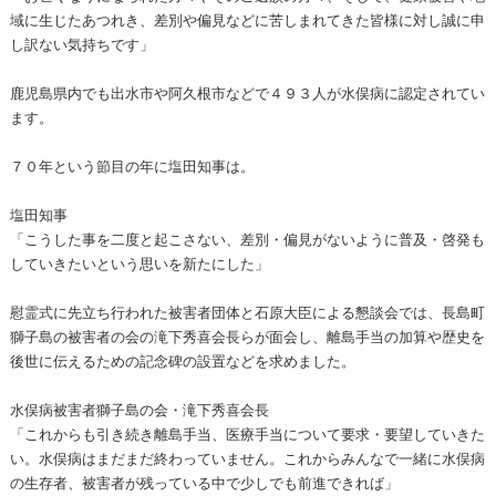
域に生じたあつれき、差別や偏見などに苦しまれてきた皆様に対し誠に申
し訳ない気持ちです」
鹿児島県内でも出水市や阿久根市などで４９３人が水俣病に認定されてい
ます。
７０年という節目の年に塩田知事は。
塩田知事
「こうした事を二度と起こさない、差別・偏見がないように普及・啓発も
していきたいという思いを新たにした」
慰霊式に先立ち行われた被害者団体と石原大臣による懇談会では、長島町
獅子島の被害者の会の滝下秀喜会長らが面会し、離島手当の加算や歴史を
後世に伝えるための記念碑の設置などを求めました。
水俣病被害者獅子島の会・滝下秀喜会長
「これからも引き続き離島手当、医療手当について要求・要望していきた
い。水俣病はまだまだ終わっていません。これからみんなで一緒に水俣病
の生存者、被害者が残っている中で少しでも前進できれば」