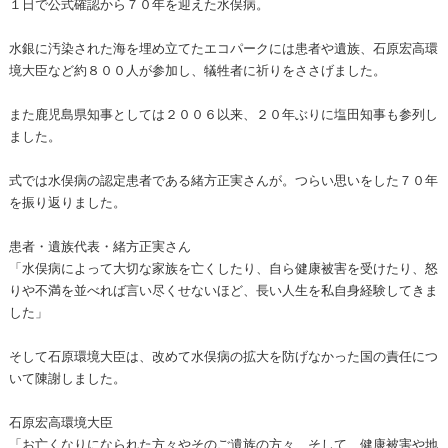
１日で公式確認から７０年を迎えた水俣病。
水銀に汚染された海を埋め立てたエコパークには患者や遺族、石原宏高環
境大臣など約８００人が参加し、犠牲者に祈りをささげました。
また鹿児島県知事としては２００６以来、２０年ぶりに塩田知事も参列し
ました。
式では水俣病の認定患者である緒方正実さんが。つらい思いをした７０年
を振り返りました。
患者・遺族代表・緒方正実さん
「水俣病によって大切な家族を亡くしたり、自ら健康被害を受けたり、怒
りや不満を並べれば言い尽くせないほど、長い人生を私自身経験してきま
した」
そして石原環境大臣は、改めて水俣病の拡大を防げなかった国の責任につ
いて陳謝しました。
石原宏高環境大臣
「お亡くなりになられた方々やそのご遺族の方々、そして、健康被害や地