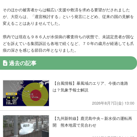
そのほかの被害者からは幅広い支援や救済を求める要望がだされました
が、大臣らは、「適宜検討する」という発言にとどめ、従来の国の見解を
変えることはありませんでした。
県内では現在も９８６人が水俣病の審査待ちの状態で、未認定患者が国な
どを訴えている集団訴訟も各地で続くなど、７０年の歳月が経過しても爪
痕の深さを感じる節目の年となりました。
過去の記事
【台風情報】暴風域のエリア、今後の進路
は？気象予報士解説
2026年8月7日(金) 13:00
【九州新幹線】鹿児島中央～新水俣の運転再
開 熊本地震で見合わせ